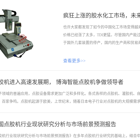
疯狂上涨的胶水化工市场，未
也许大家都发现了如今的中国化工市场变得越
价格已经涨了太多，TDI更猛，尽管国内产能过
于国外几套装置的停产，国内的生产商和贸易商竟
查看更多>>
短短半年内将市场价格炒高了超过4.5倍，这
场经历了一轮疯狂的扩张，不少产品产能由供
胶机进入高速发展期， 博海智能点胶机争做领导者
低的恶性竞争，很多中国企业都坚信一个观点
国外的同行苦不堪言，纷纷被迫停产或倒闭…
子领域的普遍应用，点胶设备需求更加广泛和多样化。各式各样的点胶机、灌胶机、
工原料生产企业从2016年下半年开始将盈利
，百家争鸣。点胶机起源于欧美，上世纪末，随着日本电子行业对点胶机的大规模需求，
了他们追求的目标：先是纯苯的暴涨。用主要
过6000元/吨。当时国际原油期货价格在100美
纯苯的暴涨直接引发了它的下游暴涨。与去年
年中国点胶机行业现状研究分析与市场前景预测报告
年代，中国大陆工业的发展，吸引大批日本、台湾地区企业的进驻，专业点胶机厂家大批
格翻番的品种随便数，现在有分析师还在用原
从成立开始就在自动化设备市场中一直专注于自动化设备点胶，拥有近10年自动化点
国点胶机行业现状研究分析与市场前景预测报告》在多年点胶机行业研究的基础上，结合
的分析已变得完全不靠谱。有钛白粉生产企业