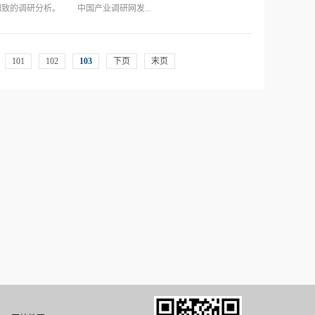
公司已成为自动化点胶行业新秀。博海智能点胶机，一流的品质，一
致的调研分析。 中国产业调研网发...
1%又怎么解释？我们认为中国化工市场质变已经
.
行业的市场现状，为投资者进行投资作出点胶机行业前景预判，挖掘
101
102
103
下页
末页
及价格 1.1 产品统计范围 1.2 全球与中国市场点胶机产量
.4 点胶机主要分类、产品规格价格 1.4.1 单组份点胶机每种规格价
胶机每种规格价格（2015和2016年） 1.5 生产商2015和2016
5.2 双组份点胶机生产商不同规格产品价格（2015和2016