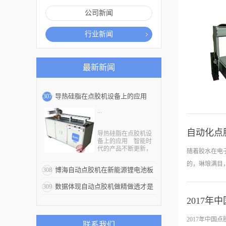
公司新闻
行业新闻
最新新闻
导热硅脂在点胶机设备上的应用
307
...
自动化点
导热硅脂在点胶机设
备上的应用 智能时
代的产品不断更新，
随着胶水在电
就拿身边的手机、平
板电脑、还有汽车上
的，琳琅满目
博海自动点胶机在新能源锂电池板
308
的导航仪，相信这些
都是我们日常见的最
块的布局
数据体现自动点胶机做精做透才是
309
多的。那么这些产品
的性能为什么能达到
2017
硬道理
那么卓越呢？其实中
机厂家；90
间包含很多技术的。
胶接有限公司
就简单的举个例子，
2017年中
联系我们
电子产品发热的问题