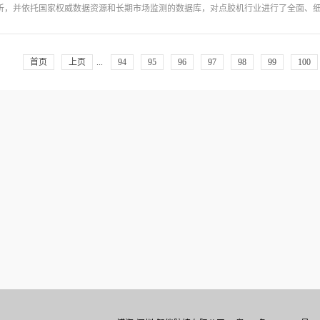
汽车、通讯、医疗、以及数千家中小电子产品，可以说，博海（深圳）智能胶接有限
析，并依托国家权威数据资源和长期市场监测的数据库，对点胶机行业进行了全面、细
致，可2016年中国钛白粉实际产量同比大增1
产生了，接下来三个趋势应该可以用“势不可挡..
7年中国点胶机行业现状研究分析与市场前景预测报告》可以帮助投资者准确把握点胶机
首页
上页
...
94
95
96
97
98
99
100
资价值，同时提出点胶机行业投资策略、营销策略等方面的建议。第一章 产品概述、规格
11-2020年） 1.3 全球与中国市场点胶机产值及增长率（2011-2020年） 1
016年） 1.4.2 双组份点胶机每种规格价格（2015和2016年） 1.4.3 非标准点
格列表 1.5.1 单组份点胶机生产商不同规格产品价格（2015和2016年） 1.
3 非标准点胶机生产商不同规格产品价格（2015...