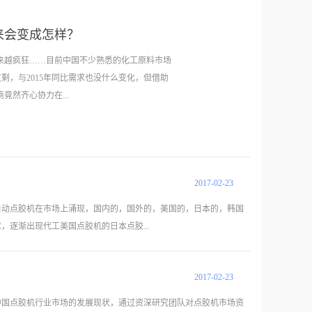
来会变成怎样？
来越疯狂……目前中国不少熟悉的化工原料市场
剩，与2015年同比需求也没什么变化，但借助
然齐心协力在...
种炒作完全背离了基本面。近20年来，中国化工市
应不足到严重过剩，由此导致的就是价格不断走
：只要有钱赚就行，但是很多物料超低的价格让
2017
-
02
-
23
…市场的数据告诉你，一些已经成长为巨头的化
自动点胶机在市场上涌现，国内的，国外的，美国的，日本的，韩国
放到了首位，不惜一切代价获取尽可能高的利润成
逐渐出现代工美国点胶机的日本点胶...
原料石脑油成本测算的纯苯生产成本应该不会超
元/桶附近时，当时的纯苯价格也就在9000元/吨。
同比，中国化工品价格上涨的品种超过八成，价
2017
-
02
-
23
涌入中国；进入21世纪，国产点胶机开始兴起。博海（深圳）智能
油期货价格来分析中国市场的化工品价格，这样
胶技术经验。经过多年行业深耕，得到客户的认可。博海生产的自动
中国点胶机行业市场的发展现状，通过资深研究团队对点胶机市场资
曾为其涨价辩解，说因为环保督查导致减产所