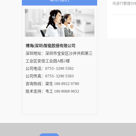
化设备应用在
是怎么解决的呢。其
讯进行整理分
实电子产品发热为什
流的服务。
么那么厉害，就是电
子产品中间有个处理
各种程序的CPU，相
当于我们人的大脑。
布的《201
CPU的热量是靠通过
点胶机行业投
点胶机设备把导热硅
脂点到芯片上，然后
及增长率（20
安装上散热片，就可
博海(深圳)智能胶接有限公司
以完成散热了。导热
格（2015和2
深圳地址：深圳市宝安区沙井共和第三
硅脂是什么来的呢？
年不同点胶机价
博海（深圳）智能胶
工业区安佳工业园A栋2楼
接有限公司和大家讲
年） 1.5.
解一下。 导热硅脂俗
公司电话：0755- 3290 5582
称散热膏，导热硅脂
公司传真：0755- 3290 5583
以有机硅酮为主要原
料，添加耐热、导热
咨询热线：梁生 186 8922 0780
性能优异的材料，制
成的导热型有机硅脂
技术支持：韦工 186 8068 0652
状复合物，用于功率
放大器、晶体管、电
子管、CPU等电子原
器件的导热及散热，
从而保证电子仪器、
仪表等的电气性能的
稳定。导热硅脂是一
种高导热绝缘有机硅
材料，几乎永远不固
化，可在-50℃—