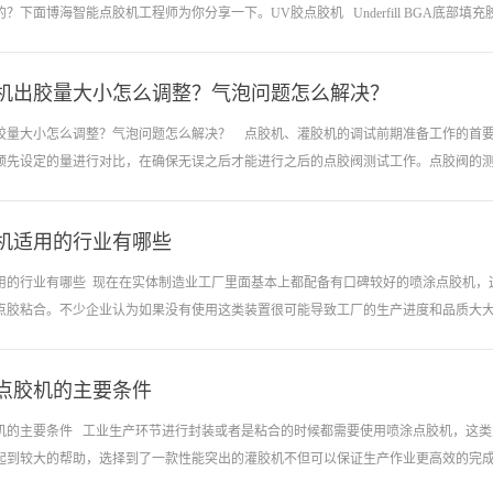
点胶动作，运用连杆机构的圆周运动，将工件能平稳的向前输送，为了能使点胶位置
？下面博海智能点胶机工程师为你分享一下。UV胶点胶机 Underfill BGA底部填充
由步进电机带动，限位信号由传感器提供，针对特定工件来开发完成。适用于UV胶、硅
机出胶量大小怎么调整？气泡问题怎么解决？
目的。Underfill有很多种，有的是BGA出厂锡球空闲已置好Underfill，但是在
了采取点UV胶进行固化作用外，还可以采取点黑胶，然后将板子放在烘烤箱中进行烘
胶量大小怎么调整？气泡问题怎么解决？ 点胶机、灌胶机的调试前期准备工作的首
 据我个人看法，我认为黑胶要比UV胶好的多。因为它的固化作用远远超出UV胶好多
预先设定的量进行对比，在确保无误之后才能进行之后的点胶阀测试工作。点胶阀的测试
如果是中小型公司还是采取UV胶好点，因为UV胶的成本和UV固化机的价格远远低
机适用的行业有哪些
点胶阀是对流体大小等一系列变量进行控制的元件，点胶阀的好坏优劣对点胶质量的
认、点胶机胶阀测试、气泡排除、胶水试点等基本几项。点胶前期的准备工作对后期
用的行业有哪些 现在在实体制造业工厂里面基本上都配备有口碑较好的喷涂点胶机，
水试点。通常我点胶机们采用纸张来进行试点，当A胶与B胶在试点过程中能够正常流
点胶粘合。不少企业认为如果没有使用这类装置很可能导致工厂的生产进度和品质大大下
需要进行的工作就是在往点胶机、灌胶机设备送胶时，需要时刻注意胶体内是否有气
的排除。加压之后如果胶水不能正常流动，很有可能是由于胶阀内部产生堵塞，需要
点胶机的主要条件
业中都有出现，那么点胶机适用的行业到底有哪些呢？适用于车辆封装行业车间封装
装，如车灯的封装、电动车控制器封装、过滤器和车体以及车顶加固板的涂胶等；另
机的主要条件 工业生产环节进行封装或者是粘合的时候都需要使用喷涂点胶机，这
的涂胶时，也会大量的使用点胶机进行操作。适用于灯光照明行业喷涂点胶机在灯光
起到较大的帮助，选择到了一款性能突出的灌胶机不但可以保证生产作业更高效的完成，
的协助。显示屏驱动电源导热灌封、硬灯条和软灯条灌封、球灯泡和照明灯的密封等