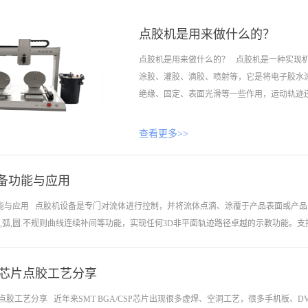
点胶机是用来做什么的？
点胶机是用来做什么的？ 点胶机是一种实现
涂胶、灌胶、滴胶、喷射等，它是将电子胶水
绝缘、固定、表面光滑等一些作用，运动轨迹还可
查看更多>>
需求自主编程，能在任何非平面进行点胶工作
能提升工作效率和质量，实现机械化生产的高
备功能与应用
一般可用流体有：红胶、锡膏、银浆、UV胶
滑剂、水晶胶、导热胶、黑胶等。还能任意搭
能与应用 点胶机设备是专门对流体进行控制，并将流体点滴、涂覆于产品表面或产
定的高速运动平台，可扩充两轨道。整体的结
面,弧,圆.不规则曲线连续补间等功能，实现任何3D非平面轨迹路径卓越的示教功能。支
业，手机按键点胶，手机电池封装，笔记本电池
邦定封胶，IC封胶，喇叭外圈点胶，PDA封胶
器件加工，电路元件与基板粘接，印制线路板涂胶
SP芯片点胶工艺分享
插入、群组编辑等高级功能. 点胶机设备主要用于产品工艺中的胶水、油漆以及其他
导热灌封，硬灯条、软灯条灌封，球泡灯、照明
线胶，能改变原有人工操作的局面，避免由于人工点胶造成的胶层厚度不均匀等现象
芯片点胶工艺分享 近年来SMT BGA/CSP芯片出现很多虚焊、空洞工艺，很多手机板
灯、草坪灯等户外灯饰灌封， led灯座灌封，L