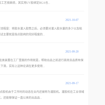
精确，加装夹紧功能，夹紧力由气缸提供，电气控制由单片机系统完
胶工艺很麻烦，其实用UV胶绑定BGA也...
胶、热熔胶、红胶、银胶、A B胶、COB黑胶、导电胶、散热铝
2021
-
10
-
07
贴片完成过炉会造成很多OPEN现象。我们公司做NB的，都用UV胶点胶机
烤，以起到固化作用，防止BGA芯片等出现虚焊和空洞等不良现象。
要流程是：将胶水灌入胶筒之后，必须要对灌入胶水量的多少以及粘
，出现上述的不良也少。不过，相对而言黑胶的成本和进行烘烤的设
主要就是指点胶阀的完好程度的...
于点黑胶工艺所需投入的成本。
2021
-
09
-
20
影响尤为重大。 自动点胶机在点胶前期需要准备与处理的流程主要
的正式封装起着重要的辅助作用。需要进行的就是点胶前准备工作的
这类装置在工厂里面的作用就是，帮助出品之前进行高效且品质有保
动，并呈现直线状流动，既可以进行正常的点胶作业。在点胶阀测试完
滑，实际上这种论调在更多使用...
泡产生。对于已经产生气泡的，哪个气缸内产生气泡，就在哪个气缸
进行胶阀的清理。
2021
-
09
-
17
行业也需要使用点胶机，点胶机在该行业中主要存在的作用就是进行
外在制作制动蹄片、离合器以及传动带灌封、车窗密封、塑料挡板以
类点胶机由于工作时的动态在业内还被称为灌胶机。灌胶机在工业领域
照明行业的应用时间比较长，很多比较受欢迎的设备和物件基本上都
还能够保证一直以来的出品品...
都少不了点胶机发挥作用。显示屏路灯粘接密封以及洗墙灯、投光