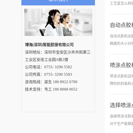
来完成直线的
种方法成本低，并且
工艺是怎么样的
效果明显，清洁效果
成，滚珠丝杠
好，但是需要及时进
膏、瞬间胶.
行清洗，同时也奥注
意节约用水，避免操
自动点胶
作不当可能造成水污
可以达到同样的
染。 点胶机设备方法
进行点胶，除
2.使用酒精溶液进行
自动点胶机出
溶解，将沾有胶水的
BGA点胶机
点胶机工作台统统拆
稠度的大小对
博海(深圳)智能胶接有限公司
卸下来，再将其泡在
备都比较贵。
深圳地址：深圳市宝安区沙井共和第三
酒精溶液里，一段时
间后胶水自然会溶
工业区安佳工业园A栋2楼
解。清洗过后用干抹
喷涂点胶
布进行擦拭即可。因
点胶机测试。
公司电话：0755- 3290 5582
为酒精清洗比较彻
包括了送胶确
公司传真：0755- 3290 5583
底，并且使用成本也
喷涂点胶机适
不高，不过这种化学
最后一步,胶
咨询热线：梁生 186 8922 0780
物质易挥发，大量使
障的的封装和
用可能对空气产生污
成之后，接着
技术支持：韦工 186 8068 0652
染，应尽量减少这种
内加压，气泡
液体的使用。UV胶点
胶机方法3.采用可循
选择喷涂
环的环保溶剂清洗，
这类装置的行
这种方法也是我们大
多个设备的封
力提倡用户使用的一
选择喷涂点胶
种方法，这种方法既
及散热器水箱
环保，并且清除比较
对于生产能够
彻底，并且不会有任
少不了点胶机
何的污染。以上就是