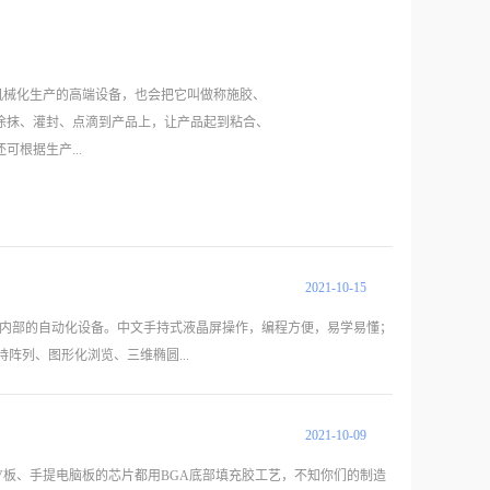
机械化生产的高端设备，也会把它叫做称施胶、
涂抹、灌封、点滴到产品上，让产品起到粘合、
根据生产...
，它不仅可以提高点胶一致性，减少材料浪费还
端设备。可以广泛适用在各种需求的点胶产业。
、单组分环氧树脂、电子硅胶、油胶、油墨、润
2021
-
10
-
15
载阀，气动式喷射阀、螺杆阀、撞针阀等成熟稳
品内部的自动化设备。中文手持式液晶屏操作，编程方便，易学易懂；
构是钢架的性能更稳定。点胶机设备 电子行
持阵列、图形化浏览、三维椭圆...
封装，电脑扬声器/受话器，线圈点胶，PCB板
，LCD封胶，IC封装，IC粘接，机壳粘接，光学
。照明行业，led荧光粉点胶 LED驱动电源
2021
-
10
-
09
液体精确点、注、涂、点滴到每个产品精确位置，本次设计要求是在
灯等密封，LED路灯粘接密封 洗墙灯、投光
，同时提高生产效率以及降低生产成本。采用了滚珠丝杠螺母副结构
、DV板、手提电脑板的芯片都用BGA底部填充胶工艺，不知你们的制造
ED射灯罩与灯杯的粘接密封.