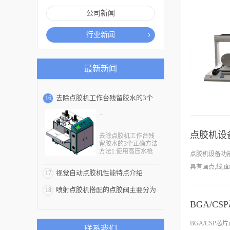
公司新闻
行业新闻
最新新闻
去除点胶机工作台残留胶水的3个
16
...
正确方法
点胶机设
去除点胶机工作台残
留胶水的3个正确方法
方法1.使用高压水枪
点胶机设备功
进行冲洗，这种方法
只适用于胶水还没完
具有画点,线,
视觉自动点胶机性能特点介绍
17
全凝固时的清洗，也
就是说当胶水刚刚黏
喷射点胶机搭配的点胶阀主要分为
18
到点胶机表面的时
候，就应立即拿去清
BGA/C
两种
洗，否则胶水凝固之
、常用图形库
后，即使使用高压水
工件槽中涂直
进行清洗也不能完全
BGA/CSP
联系我们
去除粘黏的胶水。这