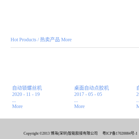
Hot Products
/
热卖产品
More
自动锁螺丝机
桌面自动点胶机
2020
-
11
-
19
2017
-
05
-
05
2
...
...
..
More
More
M
自动锁螺丝机性
性能特点:◎ 中文手
能：1.中文手持式液
持式液晶屏操作，
晶屏操作，编程方
编程方便，易学易
Copyright ©2013 博海(深圳)智能胶接有限公司
粤ICP备17020084号-1
便，易学易懂.2.具
懂；◎ 具有画点,线,