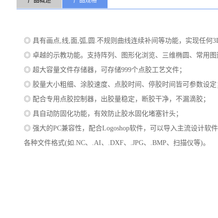
产品概述
产品规格
◎ 具有画点,线,面,弧,圆.不规则曲线连续补间等功能，实现任何
◎ 卓越的示教功能。支持阵列、图形化浏览、三维椭圆、常用
◎ 超大容量文件存储器，可存储999个点胶工艺文件；
◎ 胶量大小粗细、涂胶速度、点胶时间、停胶时间皆可参数设定
◎ 配合专用点胶控制器，出胶量稳定，断胶干净，不漏滴胶；
◎ 具自动防固化功能，有效防止胶水固化堵塞针头；
◎ 强大的PC兼容性，配合Logoshop软件，可以导入主流设计软件（如
各种文件格式(如.NC、.AI、.DXF、.JPG、.BMP、扫描仪等)。