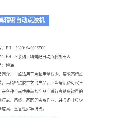
高精密自动点胶机
：BH－S300/ S400/ S500
型：BH－S系列三轴伺服自动点胶机器人
牌：博海
品简介：一般适用于点胶用量较少，要求高精度
胶，高精密点胶工艺的产品，此型号设备可代替
工在各种平面或曲面的产品上进行高精度微量的
速打点、画线、画圆等点胶作业，并具备吐胶定
精度高、重复性好等特点。