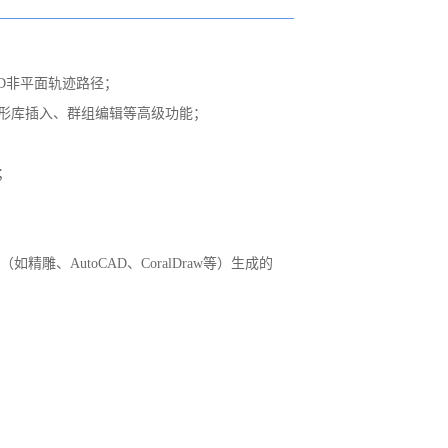
3D非平面轨迹路径；
图形库插入、群组编辑等高级功能；
；
精雕、AutoCAD、CoralDraw等）生成的