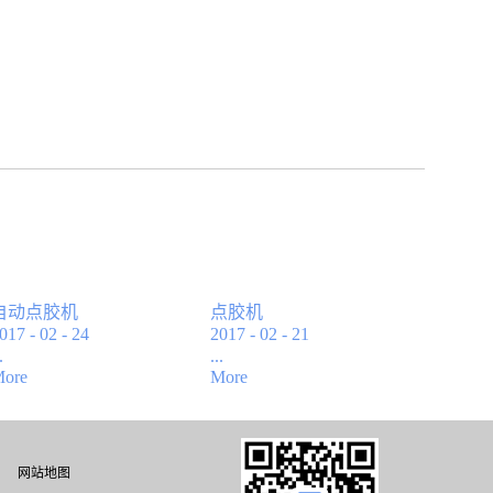
自动点胶机
点胶机
017
-
02
-
24
2017
-
02
-
21
.
...
ore
More
性能特点:◎ 中文手
◎ 中文手持式液晶
持式液晶屏操作，
屏操作，编程方
编程方便，易学易
便，易学易懂；◎
网站地图
懂；◎ 具有画点,线,
具有画点,线,面,弧,