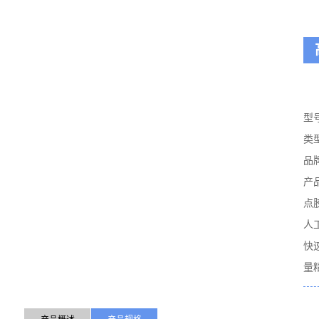
型号
类
品
产
点
人
快
量