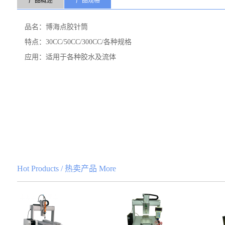
产品概述
产品规格
胶
6
品名：博海点胶针筒
口
特点：30CC/50CC/300CC/各种规格
防
应用：适用于各种胶水及流体
7、
Hot Products
/
热卖产品
More