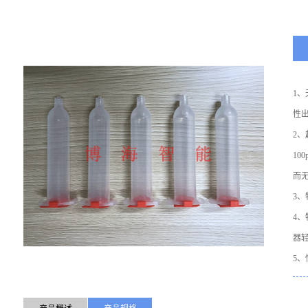
1
性
2
10
而
3
4
器
5
的
受