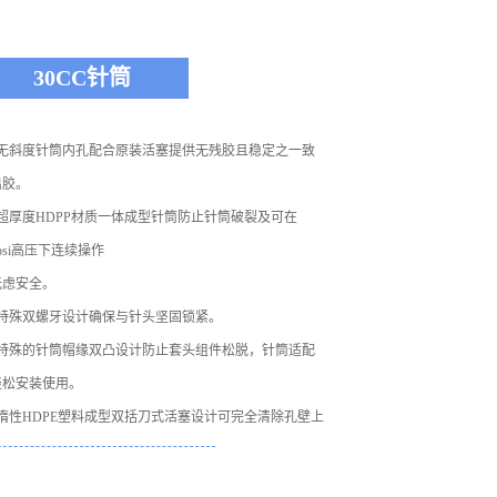
30CC针筒
、无斜度针筒内孔配合原装活塞提供无残胶且稳定之一致
出胶。
、超厚度HDPP材质一体成型针筒防止针筒破裂及可在
0psi高压下连续操作
无虑安全。
、特殊双螺牙设计确保与针头坚固锁紧。
、特殊的针筒帽缘双凸设计防止套头组件松脱，针筒适配
轻松安装使用。
、惰性HDPE塑料成型双括刀式活塞设计可完全清除孔壁上
残胶，防止流体
到污染，防止针头滴漏及垂流。琥珀色针筒尚可避免UV