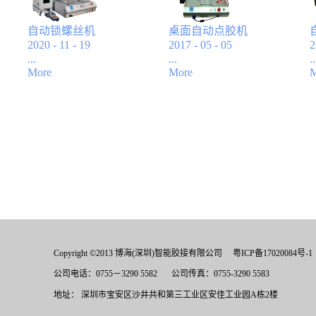
自动锁螺丝机
桌面自动点胶机
2020
-
11
-
19
2017
-
05
-
05
2
...
...
..
More
More
M
自动锁螺丝机性
性能特点:◎ 中文手
能：1.中文手持式液
持式液晶屏操作，
晶屏操作，编程方
编程方便，易学易
便，易学易懂.2.具
懂；◎ 具有画点,线,
有智能检测功能，
面,弧,圆.不规则曲线
可检测漏锁、浮
连续补间等功能，
锁、滑牙等.3.灵活
实现任何3D非平面
性强，万能夹具适
轨迹路径◎ 卓越的
用多款产品的螺丝
示教功能。支持阵
锁付.4.通用性强，
列、图形化浏览、
更换螺丝输送模
三维椭圆、常用图
Copyright ©2013 博海(深圳)智能胶接有限公司
粤ICP备17020084号-1
组、吸咀、批头可
形库插入、群组编
适应M1.0～M4的螺
辑等高级功能◎ 超
公司电话：0755－3290 5582
公司传真：0755-3290 5583
丝锁付.5.设备外形
大容量2G高速
地址： 深圳市宝安区沙井共和第三工业区安佳工业园A栋2楼
小巧，方便摆入生
MiniSD文件存储
产线，前放后取功
器，可存储999个点