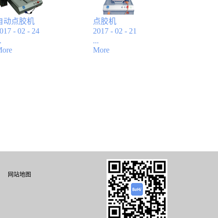
自动点胶机
点胶机
017
-
02
-
24
2017
-
02
-
21
.
...
ore
More
性能特点:◎ 中文手
◎ 中文手持式液晶
持式液晶屏操作，
屏操作，编程方
编程方便，易学易
便，易学易懂；◎
懂；◎ 具有画点,线,
具有画点,线,面,弧,
面,弧,圆.不规则曲线
圆.不规则曲线连续
连续补间等功能，
补间等功能，实现
实现任何3D非平面
任何3D非平面轨迹
轨迹路径◎ 卓越的
路径；◎ 卓越的示
示教功能。支持阵
教功能。支持阵
列、图形化浏览、
列、图形化浏览、
三维椭圆、常用图
三维椭圆、常用图
网站地图
形库插入、群组编
形库插入、群组编
辑等高级功能◎ 超
辑等高级功能；◎
大容量文件存储
超大容量文件存储
器，可存储999个点
器，可存储999个点
胶工艺文件◎ 胶量
胶工艺文件；◎ 胶