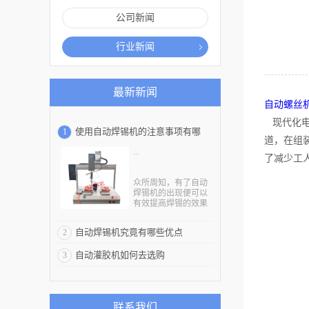
公司新闻
行业新闻
最新新闻
自动螺丝
现代化电
使用自动焊锡机的注意事项有哪
1
道，在组
...
些？
了减少工
众所周知，有了自动
焊锡机的出现便可以
有效提高焊锡的效果
和工作效率，因此在
焊接领域质量高的焊
自动焊锡机究竟有哪些优点
2
锡机是非常受欢迎的
一种设备。而自动焊
自动灌胶机如何去选购
3
锡机主要是通过机械
手的运动功能来完成
焊锡工作的，而为了
能够确保自动焊锡机
在使用过程中能够发
联系我们
挥其更大的使用优