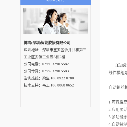
势，所以在使用焊锡
机时还需要注意如下
几个事项：1、注意焊
接的温度控制货源充
足的焊锡机厂家提醒
用户在使用这种设备
时要注意焊点的温度
要保证焊点温度不能
太高，因为焊点温度
过高就容易使其与旁
博海(深圳)智能胶接有限公司
边的焊点相互断路，
深圳地址：深圳市宝安区沙井共和第三
从而使焊接出来的线
路板不够整齐，因此
工业区安佳工业园A栋2楼
在使用自动焊锡机时
需要用原件搅成小半
公司电话：0755- 3290 5582
自动螺丝
圆形，并且温度要适
公司传真：0755- 3290 5583
宜才能保证焊出的线
线性模组
路板更整齐。2、注意
咨询热线：梁生 186 8922 0780
焊接时的引线和电压
在使用自动焊锡机时
技术支持：韦工 186 8068 0652
自动螺丝
要注意引线不能太长
也不能太细，并与此
同时也需要注意焊接
时的电压情况只有让
1.可靠
电压保持在合适范
2.应用
围，使用长度合适并
且比较粗的焊锡机引
3.多功
线，才能够更好的保
证在使用中的安全
4.自动
性，避免因为线路问