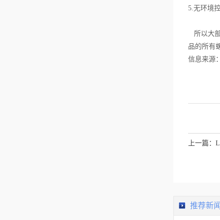
题二出现意外情况。
5.无环
3、注意焊接过程中的
操作细节为了更好的
保证操作人员的安全
所以大部
性，因此使用实用的
焊锡机需要佩戴防护
品的所有
眼镜和防护手套等防
护产品，并注意不要
信息来源
将烙铁嘴放在海绵上
进行清洁，而是将烙
铁嘴上的锡搁入集锡
硬纸盒内，这样保持
烙铁嘴之温度不会急
速下降。除上述所列
举的几点注意事项之
外，操作人员在使用
高性能的焊锡机时还
要注意在每次使用完
之后对其进行清洁，
上一篇：
清洁之后再加足量的
锡，然后马上切断电
源，这样才能够延长
自动焊锡机的使用寿
命。除此之外...
推荐新