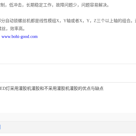
境控制，低冲击，长期稳定工作，故障问题少，问题容易解决。
分自动锁螺丝机都是线性模组X，Y轴或者X，Y，Z三个以上轴的组合。
螺丝，效率高。
：
www.bohi-good.com
LED灯采用灌胶机灌胶和不采用灌胶机灌胶的优点与缺点
闻