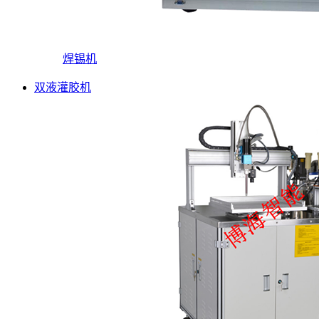
焊锡机
双液灌胶机