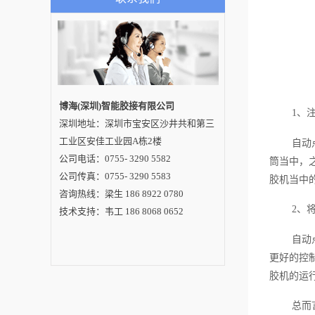
看。接下来值得细究
的问题便是使用该螺
丝机的注意事项，阅
读下文便可知。1、每
次启动都要检查通气
和通电情况即便是深
受欢迎的自动打螺丝
机也要根据实际规程
按部就班的操作，尤
其是每次启动前都必
博海(深圳)智能胶接有限公司
1、
须检查通气和通电状
深圳地址：深圳市宝安区沙井共和第三
况，确认无误之后再
正常启动。许多人不
工业区安佳工业园A栋2楼
自动
重视自动打螺丝机的
前期准备工作，导致
公司电话：0755- 3290 5582
筒当中，
设备开启之后存在通
公司传真：0755- 3290 5583
气、通电不畅的问
胶机当中
题。2、确保试运行稳
咨询热线：梁生 186 8922 0780
定后再进行生产像刚
买不久的自动打螺丝
2、
技术支持：韦工 186 8068 0652
机还未适应所处环
境，为了确保生产进
自动
度，理应在正式开启
前加以试运行，成功
更好的控
后设备将进入稳定运
行状态。假如在试运
胶机的运
行阶段察觉到设备存
在的不利之处，立即
指派专业师傅就异常
总而
状况展开全面调查，