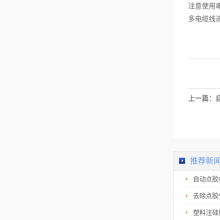
注意使用
及时找到症结所在。
3、定期判定设备的各
多电缆线
项性能自动打螺丝机
在不同阶段的表现不
一，这是因为随着运
行时间的延长，设备
本身也存在一定程度
的损耗，如果不定期
判定各项性能的话，
很难掌握实际状况。
要想确保设备的长久
使用寿命，对性能前
面考察工作不容忽
上一篇：
略，每隔一段时间就
得实施。上文分条缕
析的的概述了使用自
动打螺丝机的注意事
项，全部是大多数人
会直接跳过或忽略的
重要内容，反而决定
了设备的运行态势。
推荐新
当在使用设备的过程
中捕捉到问题，千万
不要拖延，正...
自动点胶
去除点胶
塑料注硅