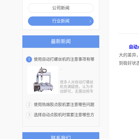
公司新闻
行业新闻
最新新闻
自动
大的差异
使用自动打螺丝机的注意事项有哪
1
到极好状
...
些
很多人对自动打螺丝
机充满疑惑，认为手
动即可，无需动用专
业设备，殊不知很多
产品的制作都少不了
使用热熔胶点胶机要注意哪些问题
2
打螺丝这道程序，单
纯靠人力很难达到生
选择自动点胶机时需要注意哪些方
3
产目标。品牌好的自
动打螺丝机隶属正规
面
厂家，从原料的甄选
到构造的创建均秉持
严谨细致态度，消费
联系我们
者会对该设备另眼相