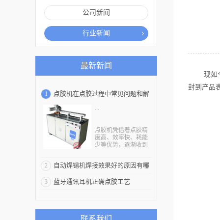
公司新闻
行业新闻
最新新闻
现如
封到产品
点胶机在点胶过程中常见问题和解
1
...
决方法
点胶机凭借着点胶精
度高、效率快、耗能
少等优势，逐渐收到
了多种电子制造企业
的接受。全自动的点
自动焊锡机焊接效果好的原因有哪
2
胶机更是可以自动上
下料，稳定定位，实
些
蓝牙通讯耳机正确点胶工艺
3
现画点、线、圈的三
维功能。但是，尽管
是质量高的点胶机，
在使用过程中还是不
可避免的出现一些问
联系我们
题，点胶机厂家已经