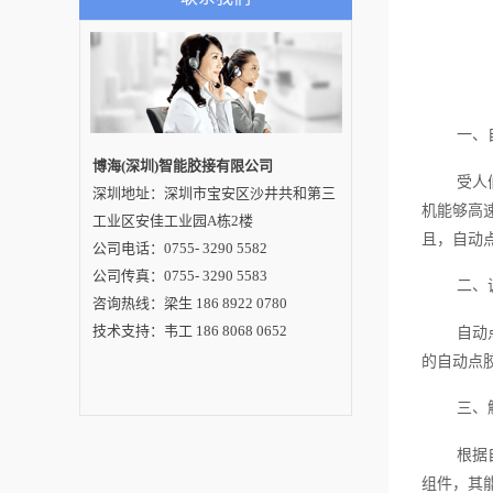
提出了有效的解决方
法，这将在下文中解
读。1.点胶拖尾/拉丝
点胶机在使用过程中
会出现点胶拖尾/拉丝
问题，可能的原因包
括针头与基板之间的
距离太大、点胶之后
一、
的延滞时间太短、贴
片胶粘度变大、基版
博海(深圳)智能胶接有限公司
扭曲变形等等。针对
受人
深圳地址：深圳市宝安区沙井共和第三
这些原因，点胶机厂
机能够高
家提出的方法为调整
工业区安佳工业园A栋2楼
点胶头的高度以减小
且，自动
针头与电路板的距
公司电话：0755- 3290 5582
离，延长等待延滞时
公司传真：0755- 3290 5583
间，增加胶水回温时
二、
间，换质量好的基
咨询热线：梁生 186 8922 0780
板。2.胶头堵塞点胶
机厂家讲解胶头堵塞
技术支持：韦工 186 8068 0652
自动
主要是因为全自动点
胶机针孔内没有完全
的自动点
清洗干净，贴片胶水
中混进了杂质，导致
三、
堵孔现象，出现胶嘴
出量偏少或者没有胶
点出来。因此点胶机
根据
厂家提出解决方法：
更换点胶针头，或者
组件，其
每次点胶作业完成后