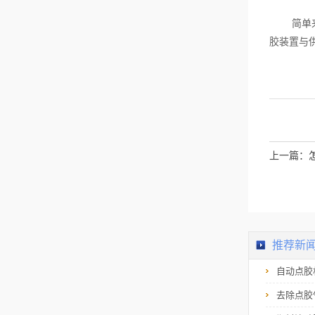
对针头进行专用的清
洗剂进行清洗。此
简单
外，两种不同性质的
胶水尽量不要使用同
胶装置与
一个针头。3.胶点不
均匀点胶机厂家解读
胶点不均匀甚至出现
漏点的原因在于针头
与基板之间的距离太
大、胶中有气泡、胶
质均匀性差、胶中有
杂质、针头前部缺胶
等等。应对这些原
因，点胶机厂家提出
上一篇：
解决办法：减小点胶
头的高度，大罐分装
的胶离心处理以除去
胶中的气泡，每班应
清洗一次针头和注射
筒，新装胶应保证胶
充满针头。概括而
言，点胶机在点胶过
程中常见问题包括点
推荐新
胶拖尾/拉丝...
自动点胶
去除点胶