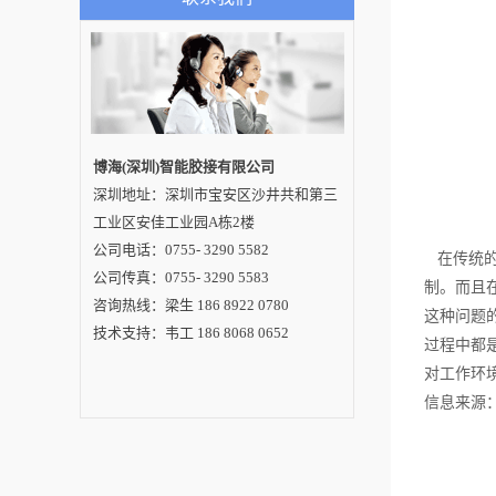
作简要阐述：1.焊接
效率更高自动焊锡机
相比于人工焊锡具有
更高的焊接效率。人
工焊锡经常会受到焊
锡工人的手速、心情
以及熟练度等众多因
素的影响，因此有些
时候焊接进度较快，
有些时候焊接进度较
博海(深圳)智能胶接有限公司
慢；而自动焊锡机拥
深圳地址：深圳市宝安区沙井共和第三
有稳定的焊接速度以
及焊接技艺，可以确
工业区安佳工业园A栋2楼
保焊接工作永远有条
不紊地进行，因此其
公司电话：0755- 3290 5582
在传统的
焊接效率相对来说更
公司传真：0755- 3290 5583
高。2.焊接品质更好
制。而且
据大量的实践数据证
咨询热线：梁生 186 8922 0780
实自动焊锡机的焊接
这种问题
品质要远超人工焊锡
技术支持：韦工 186 8068 0652
过程中都
品质。人工焊锡若是
由老手操作，那么焊
对工作环
接品质较好，反之，
焊接品质则非常低
信息来源
差，甚至有可能会损
坏产品；而自动焊锡
机所拥有的高品质以
及高精度可以确保焊
锡作业完全按照标准
程序进行，从而实现