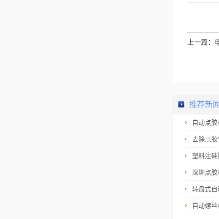
高品质焊接。3.焊接
成本更低据众多的实
验数据都表明自动焊
锡机的焊接成本要比
人工焊锡更低。人工
上一篇：
焊锡有可能会因为技
艺不纯熟而导致产品
不合格率大幅度上
升，而自动焊锡机只
需要一次性投入，其
工序永远是标准且有
序的，这可较大限度
地避免焊丝的浪费以
及降低产品的不合格
推荐新
率。据统计调查表明
自动焊锡机已逐步取
自动点胶
代人工焊锡成为工业
以及机械加工的顶梁
柱。经证实已有越来
去除点胶
越多供应销量好的自
动焊锡机被定位于多
塑料注硅
个不同的工业以及机
械岗位并且发挥着举
深圳点胶
足轻重的作用...
转盘式自
自动螺丝