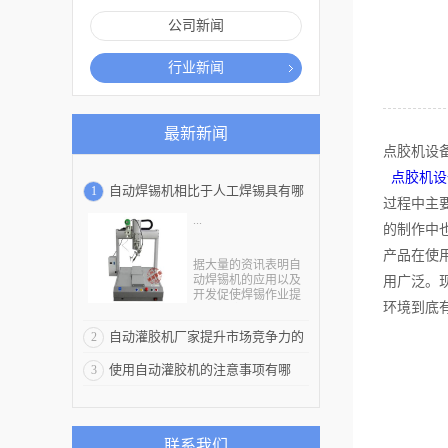
公司新闻
行业新闻
最新新闻
点胶机设
点胶机设
自动焊锡机相比于人工焊锡具有哪
1
过程中主
...
些优势性能
的制作中
产品在使
据大量的资讯表明自
动焊锡机的应用以及
用广泛。
开发促使焊锡作业提
环境到底
升了数倍的工作效
率。这也使越来越多
自动灌胶机厂家提升市场竞争力的
2
质量有保证的自动焊
锡机被频繁应用于工
手段都有哪些
使用自动灌胶机的注意事项有哪
3
业以及机械领域，很
多人经过比对发现自
些？
动焊锡机的优势性能
特别好，现在就自动
焊锡机相比于人工焊
联系我们
锡具有哪些优势性能