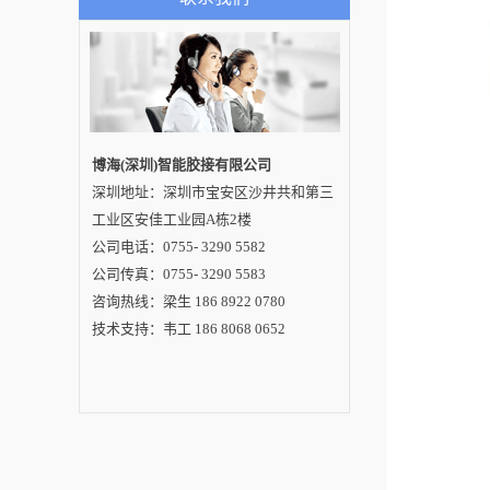
可供用户选择呢？1、
点焊高性能的焊锡机
比较常用的一种焊接
方式就是点焊，几乎
所有产品都可以使用
点焊这种方式进行焊
接。通常来说，倘若
焊点分布不均匀或者
焊点要求的饱满度
高，或者每个焊锡点
博海(深圳)智能胶接有限公司
的要求不一样，在这
深圳地址：深圳市宝安区沙井共和第三
些情况下均可使用点
焊方式进行焊锡。点
工业区安佳工业园A栋2楼
焊的焊锡方式合格率
高，稳定性强，无论
公司电话：0755- 3290 5582
是电子芯片还是器件
公司传真：0755- 3290 5583
焊锡都可以使用这种
方式。2、拖焊在焊锡
咨询热线：梁生 186 8922 0780
机的焊锡方式当中脱
焊也是比较常用的一
技术支持：韦工 186 8068 0652
种方式，尤其适合于
产品焊点分布均匀且
密集的物品或者成排
成行成列的情况下更
适合使用这种焊锡方
式。如果焊锡机使用
这种焊锡方式便可以
节省时间，提高自动
焊锡机焊锡的效率，
因此非常适合于显示