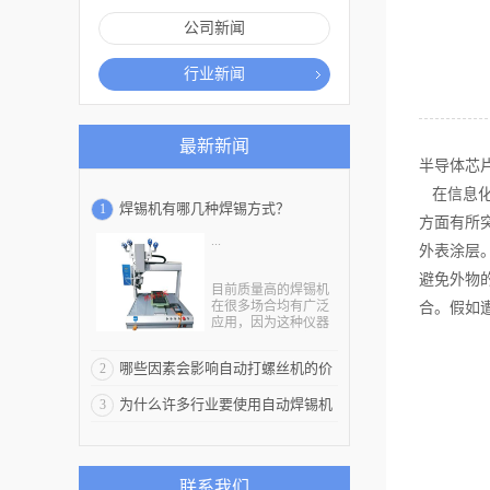
公司新闻
行业新闻
最新新闻
半导体芯
在信息化
焊锡机有哪几种焊锡方式？
1
方面有所
...
外表涂层
避免外物
目前质量高的焊锡机
在很多场合均有广泛
合。假如
应用，因为这种仪器
是一种代替手工焊锡
的自动化设备，有了
哪些因素会影响自动打螺丝机的价
2
自动焊锡机的出现使
焊锡的效率得以提
位
为什么许多行业要使用自动焊锡机
3
高，而且效果也更
好。一般来说焊锡机
主要优点锡量固定并
且焊点一致。那么目
前究竟高性能的焊锡
联系我们
机有哪几种焊锡方式