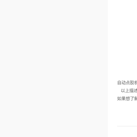
器与连接器等电子器
件。3、抖焊在焊锡机
的焊锡方式当中，抖
焊也是焊锡机常用的
一种焊锡方式，这种
方式更适合产品焊点
较大难透析或者PCB
板较厚的情况下使
用，通常来说，高性
能的焊锡机厂家认为
这种焊锡方式主要用
于连接板等汽车电子
方面的电子器件。简
而言之，焊锡机所具
有的焊锡方式主要包
括点焊、拖焊与抖焊
三种类型。由于不同
的焊锡方式具有的特
自动点胶
征不同，因此不同韩
以上描述
系方式适用的物品也
有所不同，因此具体
如果想了
选择哪一种焊锡方式
进行焊锡则需要根据
物品的情况进...