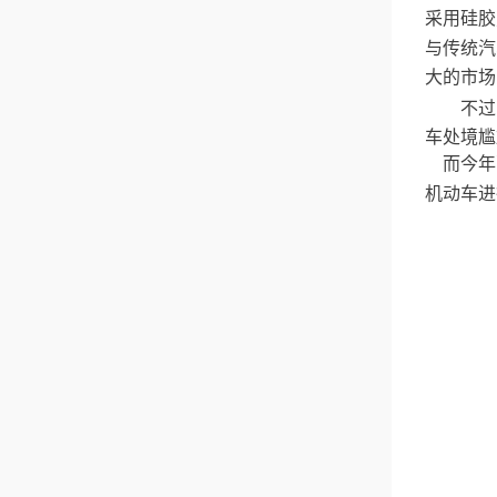
丝或者常温焊锡丝进
采用硅胶
行代替。3.按焊锡丝
与传统汽
的助剂的化学成份来
选择自动焊锡机焊锡
大的市场
丝还可以根据焊锡丝
的助剂的化学成份来
不过
进行选择。像松香芯
车处境尴
焊锡丝、免清洗焊锡
丝、铝焊焊锡丝等都
而今年
是较为常见的分类选
择，这些不同化学成
机动车进
份助剂将会影响焊锡
的流畅性，比如适宜
的松香含量可促使自
动焊锡机焊锡过程更
顺畅。自动焊锡机的
发展速度以及发展能
力都是十分惊人的，
市场上也因此涌现了
一批优质优价的自动
焊锡机。自动焊锡机
必须要搭配焊锡丝才
能正常使用，针对于
焊锡丝的...