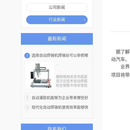
公司新闻
行业新闻
最新新闻
据了解
选择自动焊锡机焊锡丝可以参照哪
1
动汽车、
...
些要素
业界
项目将带
据网络相关资讯报道
显示近些年自动焊锡
机在销售市场非常抢
手，很多质量有保证
的自动焊锡机都是被
自动灌胶机能够为企业带来哪些好
2
机械加工企业批量订
购。这说明自动焊锡
处
现代化自动焊锡机使用效率能够快
3
机的应用能力非常
强，有些企业对于焊
速提高的原因
锡丝的选择感到十分
困惑，现在就自动焊
锡机焊锡丝的选择可
联系我们
以参照哪些要素作简