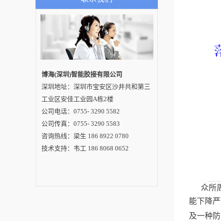
要阐述：1.按金属合
金材料选择自动焊锡
机焊锡丝的选择可以
按照金属合金材料进
行分类。比如纯锡焊
锡丝、锡银铜合金焊
锡丝、镍合金焊锡丝
等都是较为常用的焊
锡丝，基本上所有的
加工企业都可以采用
博海(深圳)智能胶接有限公司
纯锡焊锡丝，但是也
深圳地址：深圳市宝安区沙井共和第三
有部分产品需要用到
特殊含锡合金材质的
工业区安佳工业园A栋2楼
焊锡丝，这需要根据
产品的制作标准选择
公司电话：0755- 3290 5582
相适应的焊锡丝。2.
公司传真：0755- 3290 5583
锡丝熔解的温度选择
自动焊锡机焊锡丝还
咨询热线：梁生 186 8922 0780
可以根据锡丝相应熔
解温度进行选择。一
技术支持：韦工 186 8068 0652
般来说这种类别焊锡
丝主要分为低温焊锡
丝、常温焊锡丝、高
温焊锡丝，在作业前
操作人员应熟悉焊件
众所周
可承受多高的温度，
若是可以承受较高的
能下降严
温度，那么就可以选
择高温焊锡丝；反之
及一种防
就只能选择低温焊锡