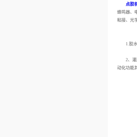
点胶
功率等。全自动点胶
机一般具有出胶稳
蜂鸣器、电
定、点胶快、声音
小、节能好等优点，
粘接、光
同时发热量也较低。
因此，人们评判点胶
机品质时，可以从其
功能完善性入手。3、
从用户口碑入手具优
1.胶水
质性能的点胶机往往
在市场中占有较大的
份额，能够受到许多
电子制作企业的认
2、灌胶
可，同时这些企业对
动化功能
于点胶机的口碑也能
给出好的反馈。因
此，人们在辨别点胶
机品质好坏时，可以
重点查看该款点胶机
得到的口碑反馈评
价，从中可以看出点
胶机厂家的产品质量
的稳定性和服务的完
善性。概括而言，...