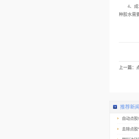
4、成本
种胶水需
上一篇：
推荐新
自动点胶
去除点胶