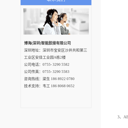
制造业来说，选择好
的点胶机至关重要。
下文重点解读辨别点
胶机的品质应该从哪
几个方面入手？1、从
外观和材质入手人们
在接触点胶机时，先
入眼的就是其外观做
工和材质。从做工的
精密程度和材质的品
博海(深圳)智能胶接有限公司
质方面，人们可以至
深圳地址：深圳市宝安区沙井共和第三
关感受到点胶机的品
质如何。一般高品质
工业区安佳工业园A栋2楼
的点胶机的外壳都是
使用优质原料制成，
公司电话：0755- 3290 5582
并且外壳均匀性好，
公司传真：0755- 3290 5583
有光泽。同时，好的
点胶机使用的材质具
咨询热线：梁生 186 8922 0780
有抗压力和抗氧化性
能，不易受到腐蚀。
技术支持：韦工 186 8068 0652
2、从功能完善性入手
品质过关的点胶机的
功能完善性较好，这
点可以供点胶机具有
的基础参数看出。点
胶操作时，点胶机设
计到需要调节的参数
3、AB
包括点胶频率、出胶
量、点胶等待时间、
点胶声音大小、设备