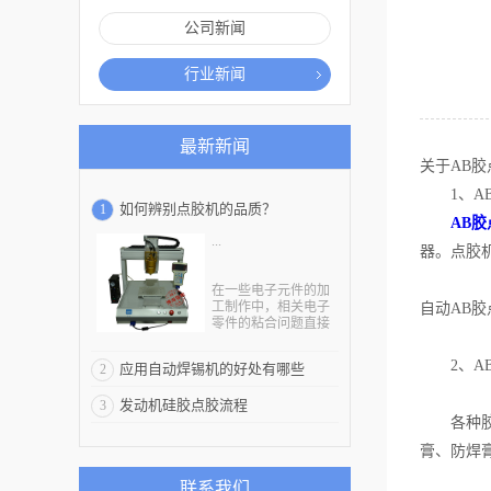
公司新闻
行业新闻
最新新闻
关于AB
1、AB
如何辨别点胶机的品质？
1
AB
...
器。点胶
在一些电子元件的加
工制作中，相关电子
自动AB胶
零件的粘合问题直接
影响了电子元件的品
质。目前，在电子元
2、AB
应用自动焊锡机的好处有哪些
2
件的粘合工作中，使
用点胶机已经取代了
发动机硅胶点胶流程
3
传统的手动粘胶。质
量高的点胶机粘胶精
各种胶水
度高，并且机器稳定
膏、防焊
性和可升级性都能满
足点胶技术的更新。
联系我们
因此，对于电子加工