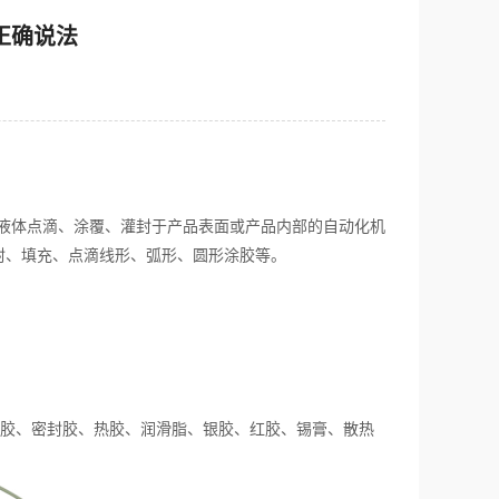
正确说法
液体点滴、涂覆、灌封于产品表面或产品内部的自动化机
封、填充、点滴线形、弧形、圆形涂胶等。
氧胶、密封胶、热胶、润滑脂、银胶、红胶、锡膏、散热