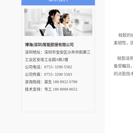
胶点胶机点胶效果的
技术参数主要有哪些
呢？1、点胶量的大小
在硅胶点胶机工作的
过程当中，点胶量的
大小也会影响其点胶
的效果，所以在使用
硅胶点胶机的过程当
硅胶的组
中应当根据相应的规
柔韧性，
定来控制点胶量的大
博海(深圳)智能胶接有限公司
小，保证有充足的胶
深圳地址：深圳市宝安区沙井共和第三
水来粘结组件，同时
又需要避免胶水过
硅胶适用
工业区安佳工业园A栋2楼
多。具体说来点胶量
的多少应当由时间的
备受瞩目
公司电话：0755- 3290 5582
长短来决定，还需要
的点胶技
公司传真：0755- 3290 5583
根据生产当中的情
况，比如胶水的粘性
咨询热线：梁生 186 8922 0780
和室温等来选择点胶
的时间。2、点胶的压
技术支持：韦工 186 8068 0652
力大小在使用质量有
保证的硅胶点胶机进
行点胶时通常也需要
配合胶枪等设备提供
一定的压力来保证胶
水的供应，而压力的
大小决定了供销量和
胶水流出的速度，压
力如果过大就会造成
胶水溢出较量过多，