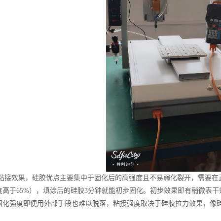
接效果，硅胶优点主要集中于固化后的高强度且不易弱化裂开，需要在
湿度高于65%），填涂后的硅胶3分钟就能初步固化。初步效果即有稍微表
固化强度即便用外部手段也难以脱落，粘接强度取决于硅胶拉力效果，像