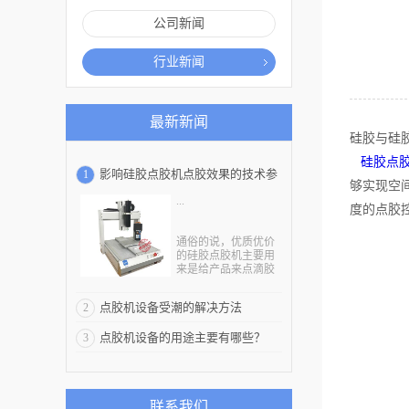
公司新闻
行业新闻
最新新闻
硅胶与硅
硅胶点
影响硅胶点胶机点胶效果的技术参
1
够实现空
...
数有哪些
度的点胶
通俗的说，优质优价
的硅胶点胶机主要用
来是给产品来点滴胶
水的，这种厂家信誉
好的硅胶点胶机能够
点胶机设备受潮的解决方法
2
在多种行业有广泛应
用，其不仅仅可以实
点胶机设备的用途主要有哪些？
3
现三维和四维路径点
胶，并且能够精准定
位精准控胶，而且在
点胶的过程当中不会
出现漏胶、滴胶或拉
联系我们
丝现象。那么影响硅