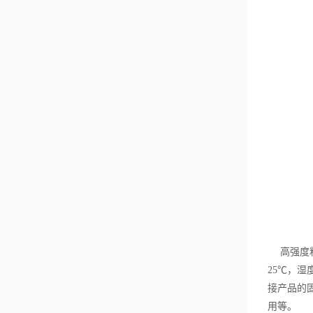
而压力太小则会出现
点胶断续的现象和露
点现象，从而可能会
导致产品缺陷，因此
点胶压力的大小也是
需要严格控制的，应
该根据胶水的性质与
工作环境的温度来选
择研究压力的大小。
总之影响硅胶点胶机
点胶效果的技术参数
包括点胶量和点胶的
压力。除此之外，硅
胶点胶机的点胶效果
还会受到针头大小以
及针头与工作面之间
的距离，胶水的年度
和胶水的温度固化，
温度曲线、气泡等多
种条件的影响，因此
在使用优质优价的硅
胶点胶机进行点胶
时，要控制好以上几
种技术参数，方...
高强度粘
25℃，
接产品的
用等。