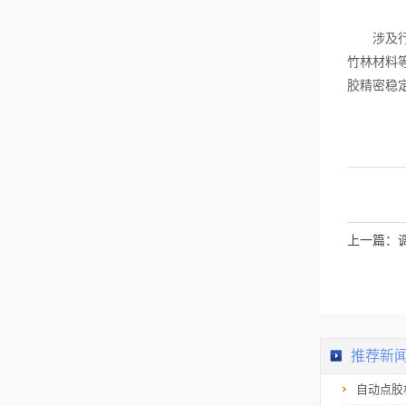
涉及行业
竹林材料
胶精密稳
上一篇：
推荐新
自动点胶