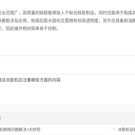
范围广，高质量的硅胶能够投入于粘合硅胶制品，同时还能用于粘接其
等都能涉及应用，粘接后胶水固化位置拥有较高透明度，另外还具备耐油
定，因此操作相对简单易于控制。
调试点胶机应注重哪些方面的内容
闻
机故障问题解决3大妙招
点胶机设