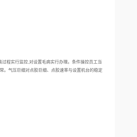
件操控员工当
装过程实行监控,对设置毛病实行办理。条
异常。气压巨细对点胶巨细、
点胶速率与设置机台的稳定