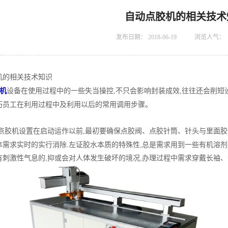
自动点胶机的相关技术
发布日期：
2018-06-19
浏览人气：
机的相关技术知识
机
设备在使用过程中的一些失当操控,不只会影响封装成效,往往还会削短
巧员工在利用过程中及利用以后的常用调用步骤。
点胶机设置在启动运作以前,最初要确保点胶阀、点胶针筒、针头与里面
体需求实时的实行消除.左证胶水本质的特殊性,总是需求用到一些有机溶剂
有刺激性气息的,抑或会对人体发生破坏的境况,办理过程中需求穿戴长袖、