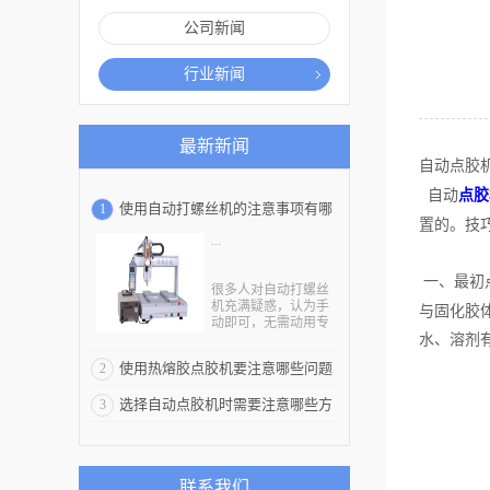
公司新闻
行业新闻
最新新闻
自动点胶
自动
点胶
使用自动打螺丝机的注意事项有哪
1
置的。技
...
些
一、最初
很多人对自动打螺丝
机充满疑惑，认为手
与固化胶
动即可，无需动用专
水、溶剂
业设备，殊不知很多
产品的制作都少不了
使用热熔胶点胶机要注意哪些问题
2
打螺丝这道程序，单
纯靠人力很难达到生
选择自动点胶机时需要注意哪些方
3
产目标。品牌好的自
动打螺丝机隶属正规
面
厂家，从原料的甄选
到构造的创建均秉持
严谨细致态度，消费
联系我们
者会对该设备另眼相