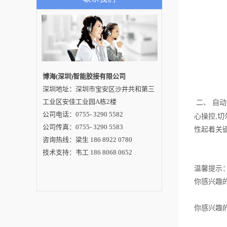
看。接下来值得细究
的问题便是使用该螺
丝机的注意事项，阅
读下文便可知。1、每
次启动都要检查通气
和通电情况即便是深
受欢迎的自动打螺丝
机也要根据实际规程
按部就班的操作，尤
其是每次启动前都必
博海(深圳)智能胶接有限公司
须检查通气和通电状
深圳地址：深圳市宝安区沙井共和第三
况，确认无误之后再
正常启动。许多人不
工业区安佳工业园A栋2楼
二、 自
重视自动打螺丝机的
前期准备工作，导致
公司电话：0755- 3290 5582
心操控,
设备开启之后存在通
公司传真：0755- 3290 5583
气、通电不畅的问
性起着关
题。2、确保试运行稳
咨询热线：梁生 186 8922 0780
定后再进行生产像刚
买不久的自动打螺丝
技术支持：韦工 186 8068 0652
机还未适应所处环
境，为了确保生产进
温馨提示
度，理应在正式开启
前加以试运行，成功
你感兴趣的内容
后设备将进入稳定运
行状态。假如在试运
行阶段察觉到设备存
你感兴趣的内容：
在的不利之处，立即
指派专业师傅就异常
状况展开全面调查，