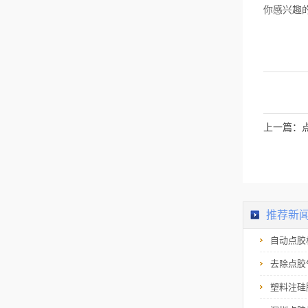
及时找到症结所在。
你感兴趣的内容：
3、定期判定设备的各
项性能自动打螺丝机
在不同阶段的表现不
一，这是因为随着运
行时间的延长，设备
本身也存在一定程度
的损耗，如果不定期
判定各项性能的话，
很难掌握实际状况。
要想确保设备的长久
使用寿命，对性能前
上一篇：
面考察工作不容忽
略，每隔一段时间就
得实施。上文分条缕
析的的概述了使用自
动打螺丝机的注意事
项，全部是大多数人
会直接跳过或忽略的
重要内容，反而决定
推荐新
了设备的运行态势。
当在使用设备的过程
中捕捉到问题，千万
自动点胶
不要拖延，正...
去除点胶
塑料注硅