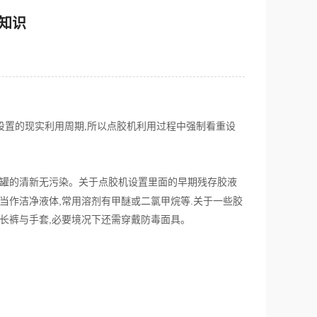
知识
中强制看重设
设置的现实利用周期,所以点胶机利用过程
早期残存胶液
胶罐的清新无污染。关于点胶机设置里面的
当作洁净液体,常用溶剂有甲
醚或二氯甲烷等.关于一些胶
长裤与手套,
必要境况下还需穿戴防毒面具。